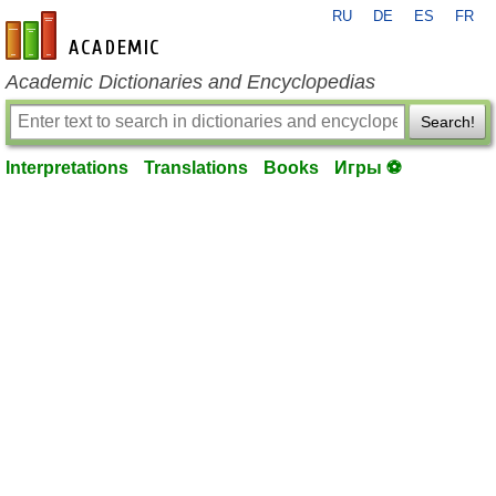
RU
DE
ES
FR
en-academic.com
Academic Dictionaries and Encyclopedias
Search!
Interpretations
Translations
Books
Игры ⚽